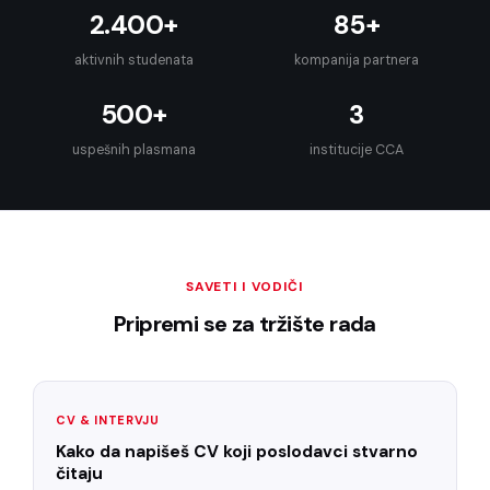
2.400+
85+
aktivnih studenata
kompanija partnera
500+
3
uspešnih plasmana
institucije CCA
SAVETI I VODIČI
Pripremi se za tržište rada
CV & INTERVJU
Kako da napišeš CV koji poslodavci stvarno
čitaju