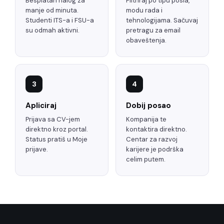
Besplatan nalog za
Filtriraj po tipu posla,
manje od minuta.
modu rada i
Studenti ITS-a i FSU-a
tehnologijama. Sačuvaj
su odmah aktivni.
pretragu za email
obaveštenja.
3
4
Apliciraj
Dobij posao
Prijava sa CV-jem
Kompanija te
direktno kroz portal.
kontaktira direktno.
Status pratiš u Moje
Centar za razvoj
prijave.
karijere je podrška
celim putem.