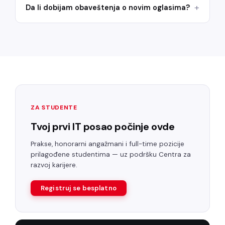
Da li dobijam obaveštenja o novim oglasima?
ZA STUDENTE
Tvoj prvi IT posao počinje ovde
Prakse, honorarni angažmani i full-time pozicije
prilagođene studentima — uz podršku Centra za
razvoj karijere.
Registruj se besplatno