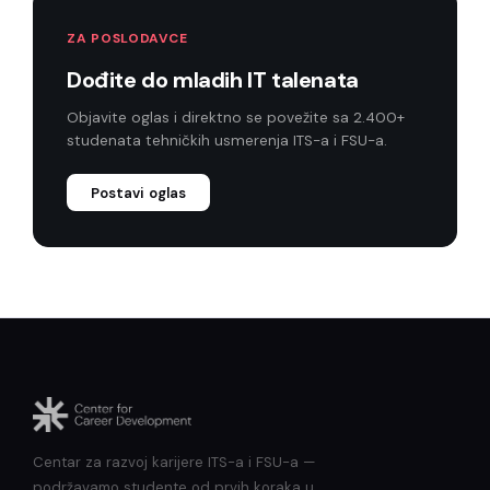
ZA POSLODAVCE
Dođite do mladih IT talenata
Objavite oglas i direktno se povežite sa 2.400+
studenata tehničkih usmerenja ITS-a i FSU-a.
Postavi oglas
Centar za razvoj karijere ITS-a i FSU-a —
podržavamo studente od prvih koraka u