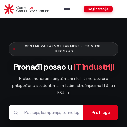
Registracija
CENTAR ZA RAZVOJ KARIJERE · ITS & FSU ·
BEOGRAD
Pronađi posao u
IT industriji
Prakse, honorarni angažmani i full-time pozicije
prilagođene studentima i mladim stručnjacima ITS-a i
FSU-a.
Pretraga