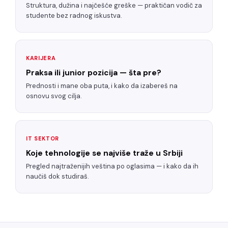
Struktura, dužina i najčešće greške — praktičan vodič za
studente bez radnog iskustva.
KARIJERA
Praksa ili junior pozicija — šta pre?
Prednosti i mane oba puta, i kako da izabereš na
osnovu svog cilja.
IT SEKTOR
Koje tehnologije se najviše traže u Srbiji
Pregled najtraženijih veština po oglasima — i kako da ih
naučiš dok studiraš.