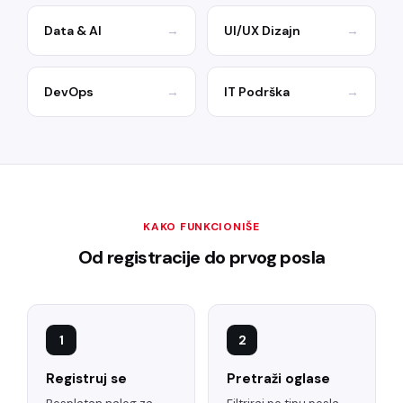
Data & AI
→
UI/UX Dizajn
→
DevOps
→
IT Podrška
→
KAKO FUNKCIONIŠE
Od registracije do prvog posla
1
2
Registruj se
Pretraži oglase