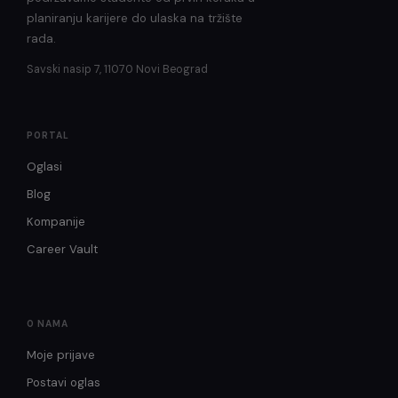
planiranju karijere do ulaska na tržište
rada.
Savski nasip 7, 11070 Novi Beograd
PORTAL
Oglasi
Blog
Kompanije
Career Vault
O NAMA
Moje prijave
Postavi oglas