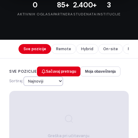
0
85+
2.400+
3
AKTIVNIH OGLASA
PARTNERA
STUDENATA
INSTITUCIJE
Sve pozicije
Remote
Hybrid
On-site
Prak
SVE POZICIJE
Sačuvaj pretragu
Moja obaveštenja
Sortiraj:
Greška pri učitavanju.