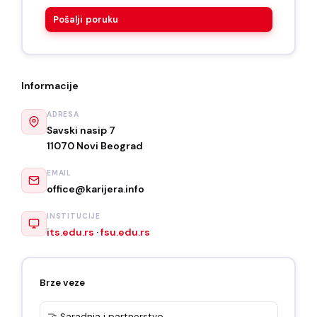
Pošalji poruku
Informacije
ADRESA
Savski nasip 7
11070 Novi Beograd
EMAIL
office@karijera.info
INSTITUCIJE
its.edu.rs
·
fsu.edu.rs
Brze veze
🤝 Saradnja i partnerstvo