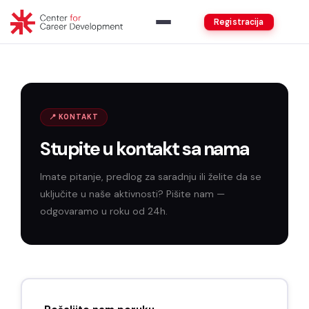
Registracija
📍 KONTAKT
Stupite u kontakt sa nama
Imate pitanje, predlog za saradnju ili želite da se
uključite u naše aktivnosti? Pišite nam —
odgovaramo u roku od 24h.