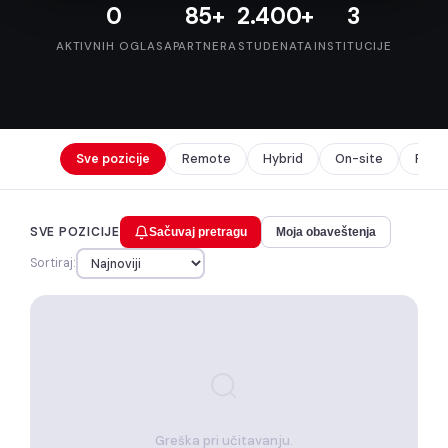
0
85+
2.400+
3
AKTIVNIH OGLASA
PARTNERA
STUDENATA
INSTITUCIJE
Sve pozicije
Remote
Hybrid
On-site
Prak
SVE POZICIJE
Sačuvaj pretragu
Moja obaveštenja
Sortiraj:
Greška pri učitavanju.