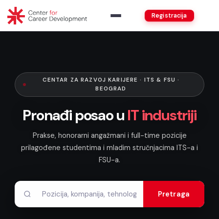
Registracija
CENTAR ZA RAZVOJ KARIJERE · ITS & FSU ·
BEOGRAD
Pronađi posao u
IT industriji
Prakse, honorarni angažmani i full-time pozicije
prilagođene studentima i mladim stručnjacima ITS-a i
FSU-a.
Pretraga