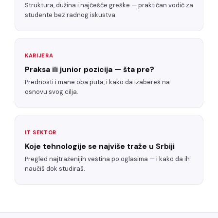
Struktura, dužina i najčešće greške — praktičan vodič za
studente bez radnog iskustva.
KARIJERA
Praksa ili junior pozicija — šta pre?
Prednosti i mane oba puta, i kako da izabereš na
osnovu svog cilja.
IT SEKTOR
Koje tehnologije se najviše traže u Srbiji
Pregled najtraženijih veština po oglasima — i kako da ih
naučiš dok studiraš.