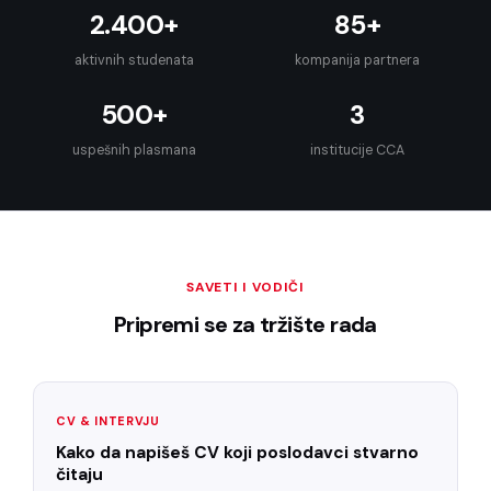
2.400+
85+
aktivnih studenata
kompanija partnera
500+
3
uspešnih plasmana
institucije CCA
SAVETI I VODIČI
Pripremi se za tržište rada
CV & INTERVJU
Kako da napišeš CV koji poslodavci stvarno
čitaju