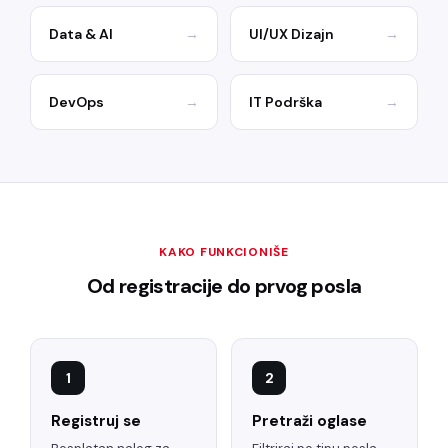
Data & AI
→
UI/UX Dizajn
→
DevOps
→
IT Podrška
→
KAKO FUNKCIONIŠE
Od registracije do prvog posla
1
2
Registruj se
Pretraži oglase