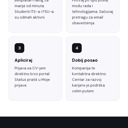
Besplatan nalog za
Filtriraj po tipu posla,
manje od minuta.
modu rada i
Studenti ITS-a i FSU-a
tehnologijama. Sačuvaj
su odmah aktivni.
pretragu za email
obaveštenja.
3
4
Apliciraj
Dobij posao
Prijava sa CV-jem
Kompanija te
direktno kroz portal.
kontaktira direktno.
Status pratiš u Moje
Centar za razvoj
prijave.
karijere je podrška
celim putem.