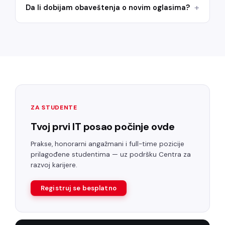
Da li dobijam obaveštenja o novim oglasima?
ZA STUDENTE
Tvoj prvi IT posao počinje ovde
Prakse, honorarni angažmani i full-time pozicije
prilagođene studentima — uz podršku Centra za
razvoj karijere.
Registruj se besplatno