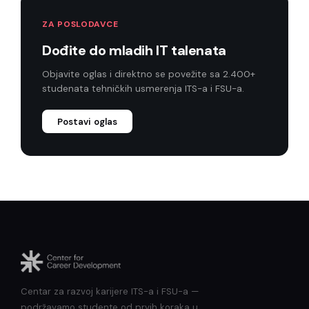
ZA POSLODAVCE
Dođite do mladih IT talenata
Objavite oglas i direktno se povežite sa 2.400+
studenata tehničkih usmerenja ITS-a i FSU-a.
Postavi oglas
Centar za razvoj karijere ITS-a i FSU-a —
podržavamo studente od prvih koraka u