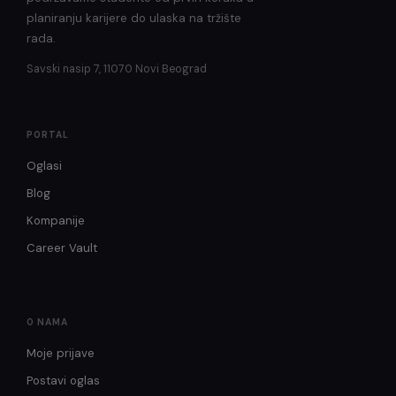
planiranju karijere do ulaska na tržište
rada.
Savski nasip 7, 11070 Novi Beograd
PORTAL
Oglasi
Blog
Kompanije
Career Vault
O NAMA
Moje prijave
Postavi oglas