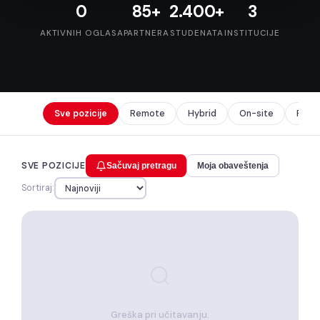
0
85+
2.400+
3
AKTIVNIH OGLASA
PARTNERA
STUDENATA
INSTITUCIJE
Sve pozicije
Remote
Hybrid
On-site
Prak
SVE POZICIJE
Sačuvaj pretragu
Moja obaveštenja
Sortiraj:
Greška pri učitavanju.