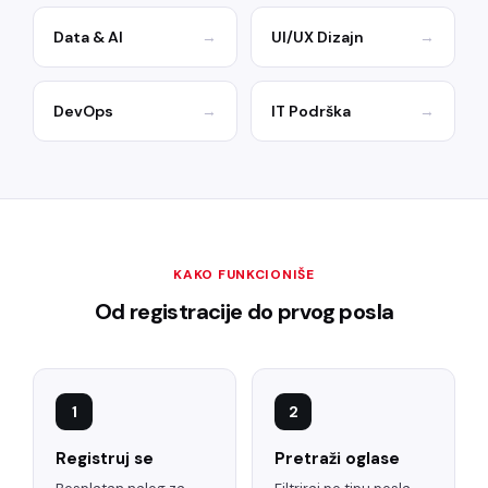
Data & AI
→
UI/UX Dizajn
→
DevOps
→
IT Podrška
→
KAKO FUNKCIONIŠE
Od registracije do prvog posla
1
2
Registruj se
Pretraži oglase