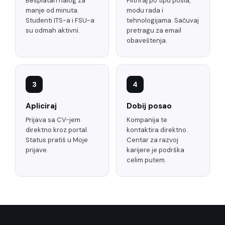
Besplatan nalog za
Filtriraj po tipu posla,
manje od minuta.
modu rada i
Studenti ITS-a i FSU-a
tehnologijama. Sačuvaj
su odmah aktivni.
pretragu za email
obaveštenja.
3
4
Apliciraj
Dobij posao
Prijava sa CV-jem
Kompanija te
direktno kroz portal.
kontaktira direktno.
Status pratiš u Moje
Centar za razvoj
prijave.
karijere je podrška
celim putem.