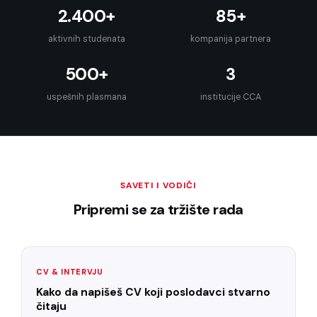
2.400+
85+
aktivnih studenata
kompanija partnera
500+
3
uspešnih plasmana
institucije CCA
SAVETI I VODIČI
Pripremi se za tržište rada
CV & INTERVJU
Kako da napišeš CV koji poslodavci stvarno
čitaju