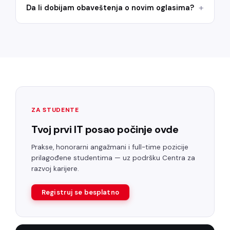
Da li dobijam obaveštenja o novim oglasima?
ZA STUDENTE
Tvoj prvi IT posao počinje ovde
Prakse, honorarni angažmani i full-time pozicije
prilagođene studentima — uz podršku Centra za
razvoj karijere.
Registruj se besplatno