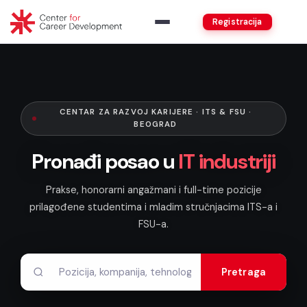
Registracija
CENTAR ZA RAZVOJ KARIJERE · ITS & FSU ·
BEOGRAD
Pronađi posao u
IT industriji
Prakse, honorarni angažmani i full-time pozicije
prilagođene studentima i mladim stručnjacima ITS-a i
FSU-a.
Pretraga