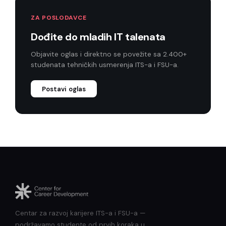
ZA POSLODAVCE
Dođite do mladih IT talenata
Objavite oglas i direktno se povežite sa 2.400+
studenata tehničkih usmerenja ITS-a i FSU-a.
Postavi oglas
Centar za razvoj karijere ITS-a i FSU-a —
podržavamo studente od prvih koraka u