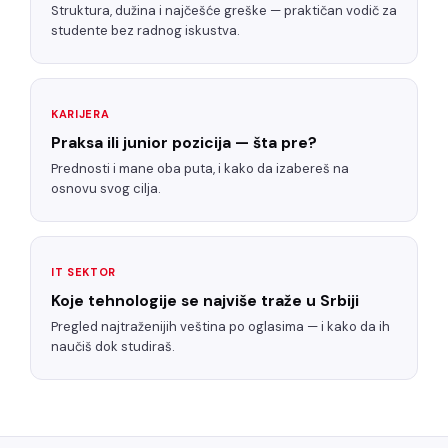
Struktura, dužina i najčešće greške — praktičan vodič za
studente bez radnog iskustva.
KARIJERA
Praksa ili junior pozicija — šta pre?
Prednosti i mane oba puta, i kako da izabereš na
osnovu svog cilja.
IT SEKTOR
Koje tehnologije se najviše traže u Srbiji
Pregled najtraženijih veština po oglasima — i kako da ih
naučiš dok studiraš.