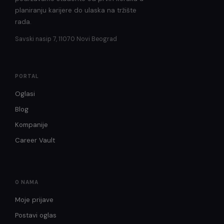
planiranju karijere do ulaska na tržište
rada.
Savski nasip 7, 11070 Novi Beograd
PORTAL
Oglasi
Blog
Kompanije
Career Vault
O NAMA
Moje prijave
Postavi oglas