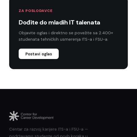
ZA POSLODAVCE
Dođite do mladih IT talenata
Objavite oglas i direktno se povežite sa 2.400+
studenata tehničkih usmerenja ITS-a i FSU-a.
Postavi oglas
Centar za razvoj karijere ITS-a i FSU-a —
podržavamo studente od prvih koraka u