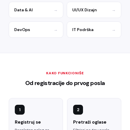
Data & AI
→
UI/UX Dizajn
→
DevOps
→
IT Podrška
→
KAKO FUNKCIONIŠE
Od registracije do prvog posla
1
2
Registruj se
Pretraži oglase