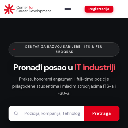
Registracija
CENTAR ZA RAZVOJ KARIJERE · ITS & FSU ·
BEOGRAD
Pronađi posao u
IT industriji
Prakse, honorarni angažmani i full-time pozicije
prilagođene studentima i mladim stručnjacima ITS-a i
FSU-a.
Pretraga