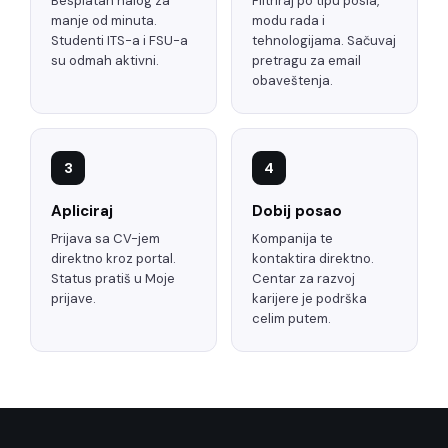
Besplatan nalog za
Filtriraj po tipu posla,
manje od minuta.
modu rada i
Studenti ITS-a i FSU-a
tehnologijama. Sačuvaj
su odmah aktivni.
pretragu za email
obaveštenja.
3
4
Apliciraj
Dobij posao
Prijava sa CV-jem
Kompanija te
direktno kroz portal.
kontaktira direktno.
Status pratiš u Moje
Centar za razvoj
prijave.
karijere je podrška
celim putem.