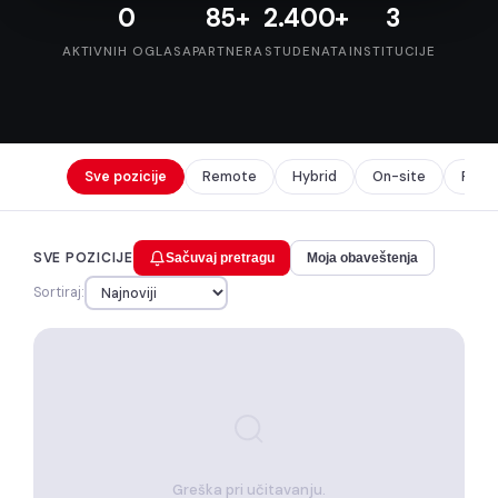
0
85+
2.400+
3
AKTIVNIH OGLASA
PARTNERA
STUDENATA
INSTITUCIJE
Sve pozicije
Remote
Hybrid
On-site
Prak
SVE POZICIJE
Sačuvaj pretragu
Moja obaveštenja
Sortiraj:
Greška pri učitavanju.