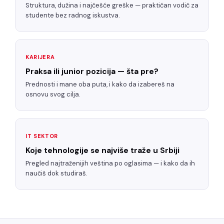
Struktura, dužina i najčešće greške — praktičan vodič za
studente bez radnog iskustva.
KARIJERA
Praksa ili junior pozicija — šta pre?
Prednosti i mane oba puta, i kako da izabereš na
osnovu svog cilja.
IT SEKTOR
Koje tehnologije se najviše traže u Srbiji
Pregled najtraženijih veština po oglasima — i kako da ih
naučiš dok studiraš.