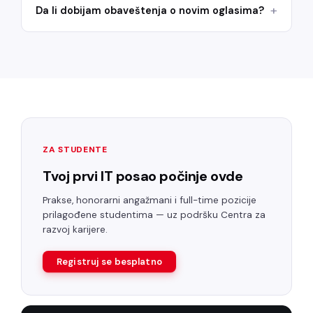
Da li dobijam obaveštenja o novim oglasima?
ZA STUDENTE
Tvoj prvi IT posao počinje ovde
Prakse, honorarni angažmani i full-time pozicije
prilagođene studentima — uz podršku Centra za
razvoj karijere.
Registruj se besplatno