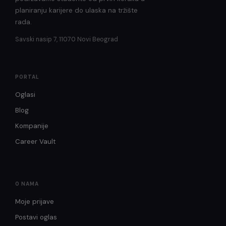
planiranju karijere do ulaska na tržište
rada.
Savski nasip 7, 11070 Novi Beograd
PORTAL
Oglasi
Blog
Kompanije
Career Vault
O NAMA
Moje prijave
Postavi oglas