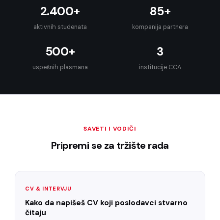
2.400+
85+
aktivnih studenata
kompanija partnera
500+
3
uspešnih plasmana
institucije CCA
SAVETI I VODIČI
Pripremi se za tržište rada
CV & INTERVJU
Kako da napišeš CV koji poslodavci stvarno
čitaju