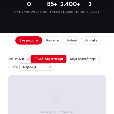
0
85+
2.400+
3
AKTIVNIH OGLASA
PARTNERA
STUDENATA
INSTITUCIJE
Sve pozicije
Remote
Hybrid
On-site
Prak
SVE POZICIJE
Sačuvaj pretragu
Moja obaveštenja
Sortiraj:
Greška pri učitavanju.