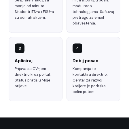
Besplatan nalog za
Filtriraj po tipu posla,
manje od minuta.
modu rada i
Studenti ITS-a i FSU-a
tehnologijama. Sačuvaj
su odmah aktivni.
pretragu za email
obaveštenja.
3
4
Apliciraj
Dobij posao
Prijava sa CV-jem
Kompanija te
direktno kroz portal.
kontaktira direktno.
Status pratiš u Moje
Centar za razvoj
prijave.
karijere je podrška
celim putem.