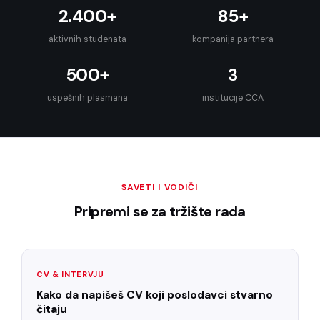
2.400+
85+
aktivnih studenata
kompanija partnera
500+
3
uspešnih plasmana
institucije CCA
SAVETI I VODIČI
Pripremi se za tržište rada
CV & INTERVJU
Kako da napišeš CV koji poslodavci stvarno
čitaju