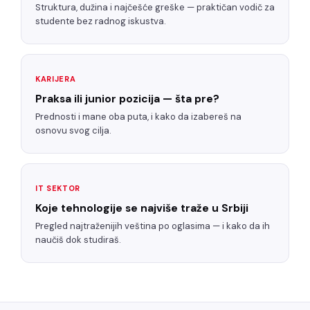
Struktura, dužina i najčešće greške — praktičan vodič za
studente bez radnog iskustva.
KARIJERA
Praksa ili junior pozicija — šta pre?
Prednosti i mane oba puta, i kako da izabereš na
osnovu svog cilja.
IT SEKTOR
Koje tehnologije se najviše traže u Srbiji
Pregled najtraženijih veština po oglasima — i kako da ih
naučiš dok studiraš.