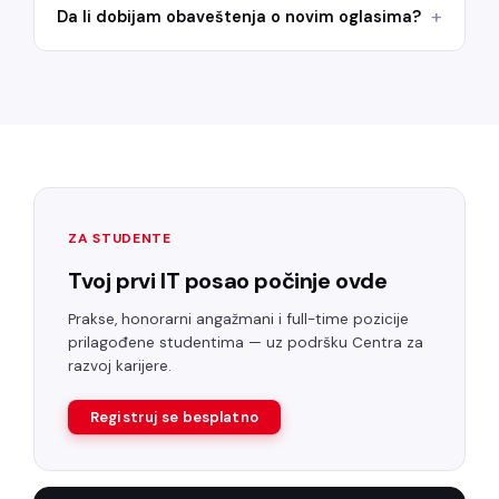
Da li dobijam obaveštenja o novim oglasima?
ZA STUDENTE
Tvoj prvi IT posao počinje ovde
Prakse, honorarni angažmani i full-time pozicije
prilagođene studentima — uz podršku Centra za
razvoj karijere.
Registruj se besplatno