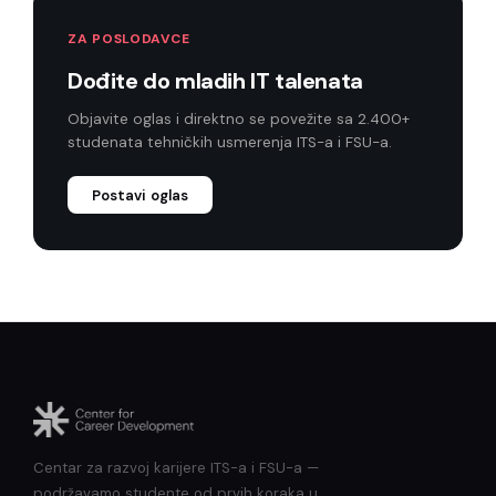
ZA POSLODAVCE
Dođite do mladih IT talenata
Objavite oglas i direktno se povežite sa 2.400+
studenata tehničkih usmerenja ITS-a i FSU-a.
Postavi oglas
Centar za razvoj karijere ITS-a i FSU-a —
podržavamo studente od prvih koraka u