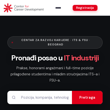
Registracija
CENTAR ZA RAZVOJ KARIJERE · ITS & FSU ·
BEOGRAD
Pronađi posao u
IT industriji
Prakse, honorarni angažmani i full-time pozicije
prilagođene studentima i mladim stručnjacima ITS-a i
FSU-a.
Pretraga