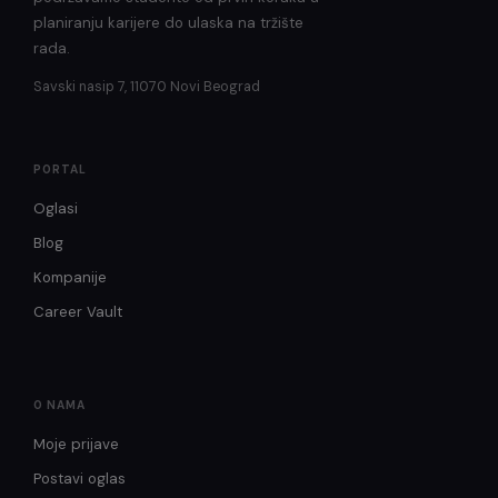
planiranju karijere do ulaska na tržište
rada.
Savski nasip 7, 11070 Novi Beograd
PORTAL
Oglasi
Blog
Kompanije
Career Vault
O NAMA
Moje prijave
Postavi oglas