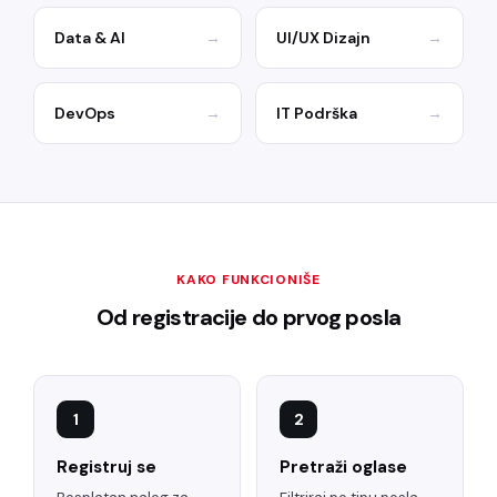
Data & AI
→
UI/UX Dizajn
→
DevOps
→
IT Podrška
→
KAKO FUNKCIONIŠE
Od registracije do prvog posla
1
2
Registruj se
Pretraži oglase