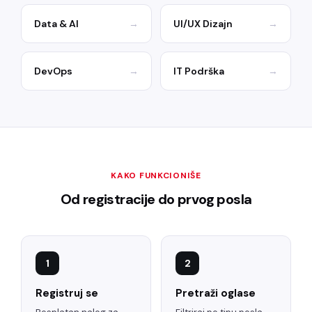
Data & AI
→
UI/UX Dizajn
→
DevOps
→
IT Podrška
→
KAKO FUNKCIONIŠE
Od registracije do prvog posla
1
2
Registruj se
Pretraži oglase