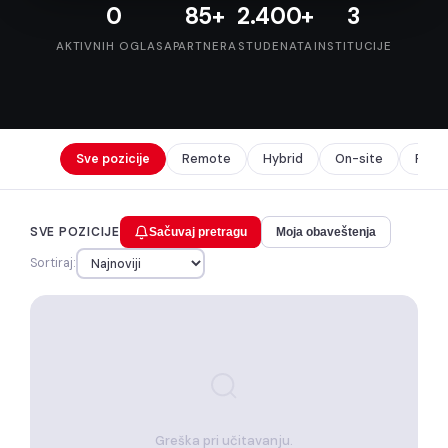
0
85+
2.400+
3
AKTIVNIH OGLASA
PARTNERA
STUDENATA
INSTITUCIJE
Sve pozicije
Remote
Hybrid
On-site
Prak
SVE POZICIJE
Sačuvaj pretragu
Moja obaveštenja
Sortiraj:
Greška pri učitavanju.