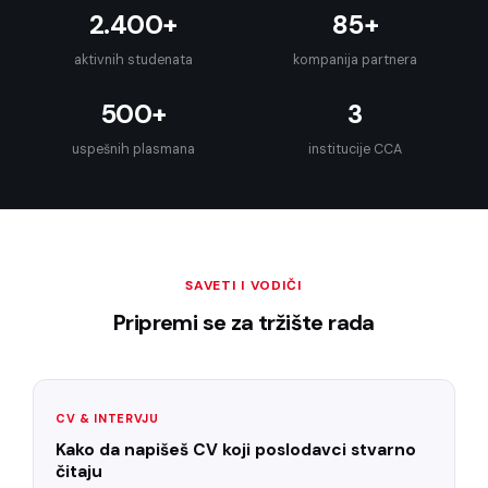
2.400+
85+
aktivnih studenata
kompanija partnera
500+
3
uspešnih plasmana
institucije CCA
SAVETI I VODIČI
Pripremi se za tržište rada
CV & INTERVJU
Kako da napišeš CV koji poslodavci stvarno
čitaju