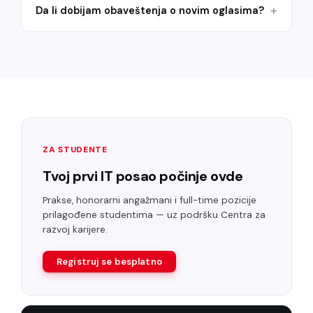
Da li dobijam obaveštenja o novim oglasima?
ZA STUDENTE
Tvoj prvi IT posao počinje ovde
Prakse, honorarni angažmani i full-time pozicije
prilagođene studentima — uz podršku Centra za
razvoj karijere.
Registruj se besplatno