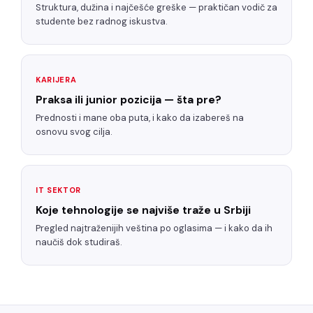
Struktura, dužina i najčešće greške — praktičan vodič za
studente bez radnog iskustva.
KARIJERA
Praksa ili junior pozicija — šta pre?
Prednosti i mane oba puta, i kako da izabereš na
osnovu svog cilja.
IT SEKTOR
Koje tehnologije se najviše traže u Srbiji
Pregled najtraženijih veština po oglasima — i kako da ih
naučiš dok studiraš.