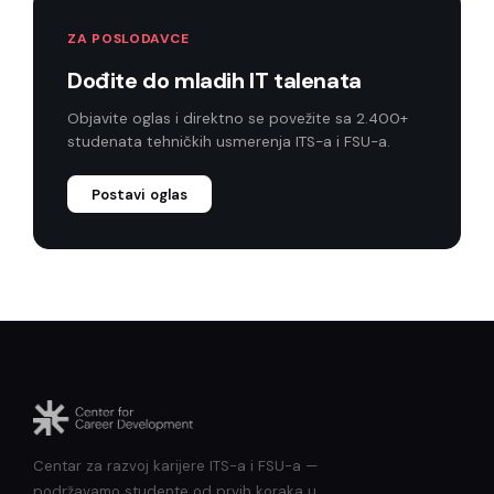
ZA POSLODAVCE
Dođite do mladih IT talenata
Objavite oglas i direktno se povežite sa 2.400+
studenata tehničkih usmerenja ITS-a i FSU-a.
Postavi oglas
Centar za razvoj karijere ITS-a i FSU-a —
podržavamo studente od prvih koraka u