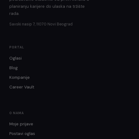
planiranju karijere do ulaska na tržište
rada.
Savski nasip 7, 11070 Novi Beograd
PORTAL
Oglasi
Blog
Kompanije
Career Vault
O NAMA
Moje prijave
Postavi oglas