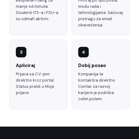
Besplatan nalog za
Filtriraj po tipu posla,
manje od minuta.
modu rada i
Studenti ITS-a i FSU-a
tehnologijama. Sačuvaj
su odmah aktivni.
pretragu za email
obaveštenja.
3
4
Apliciraj
Dobij posao
Prijava sa CV-jem
Kompanija te
direktno kroz portal.
kontaktira direktno.
Status pratiš u Moje
Centar za razvoj
prijave.
karijere je podrška
celim putem.