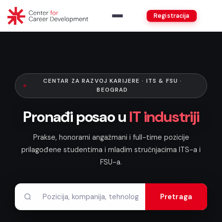
Registracija
CENTAR ZA RAZVOJ KARIJERE · ITS & FSU ·
BEOGRAD
Pronađi posao u
IT industriji
Prakse, honorarni angažmani i full-time pozicije
prilagođene studentima i mladim stručnjacima ITS-a i
FSU-a.
Pretraga