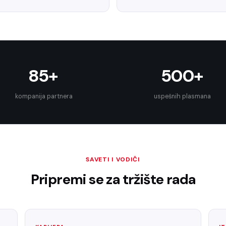
85+
500+
kompanija partnera
uspešnih plasmana
SAVETI I VODIČI
Pripremi se za tržište rada