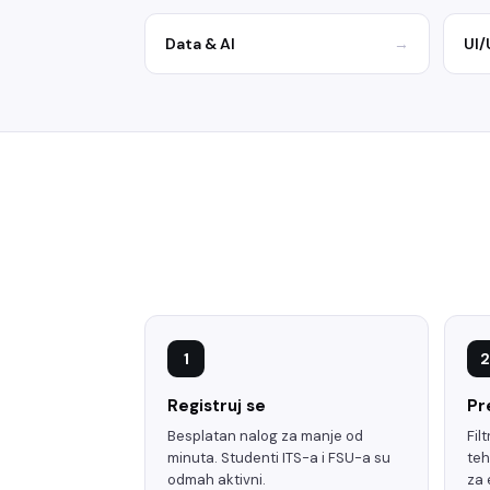
Data & AI
→
UI/
1
2
Registruj se
Pr
Besplatan nalog za manje od
Fil
minuta. Studenti ITS-a i FSU-a su
teh
odmah aktivni.
za 