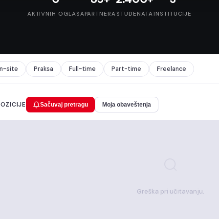
AKTIVNIH OGLASA
PARTNERA
STUDENATA
INSTITUCIJE
n-site
Praksa
Full-time
Part-time
Freelance
POZICIJE
Sačuvaj pretragu
Moja obaveštenja
Greška pri učitavanju.