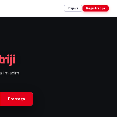
Prijava
Registracija
riji
a i mladim
Pretraga