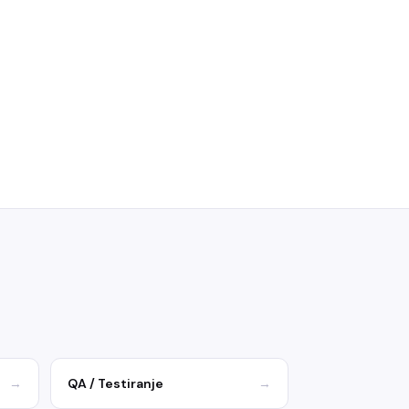
→
QA / Testiranje
→