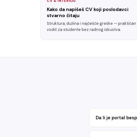
CV & INTERVJU
Kako da napišeš CV koji poslodavci
stvarno čitaju
Struktura, dužina i najčešće greške — praktičan
vodič za studente bez radnog iskustva.
Da li je portal be