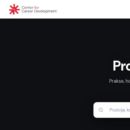
Pr
Prakse, h