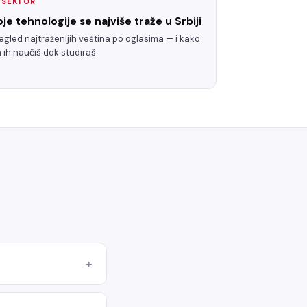
T SEKTOR
oje tehnologije se najviše traže u Srbiji
egled najtraženijih veština po oglasima — i kako
 ih naučiš dok studiraš.