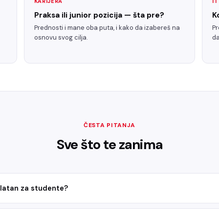
KARIJERA
I
Praksa ili junior pozicija — šta pre?
K
Prednosti i mane oba puta, i kako da izabereš na
Pr
osnovu svog cilja.
da
ČESTA PITANJA
Sve što te zanima
splatan za studente?