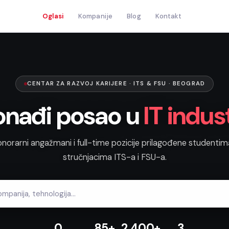
Oglasi
Kompanije
Blog
Kontakt
CENTAR ZA RAZVOJ KARIJERE · ITS & FSU · BEOGRAD
onađi posao u
IT indust
onorarni angažmani i full-time pozicije prilagođene studentim
stručnjacima ITS-a i FSU-a.
0
85+
2.400+
3