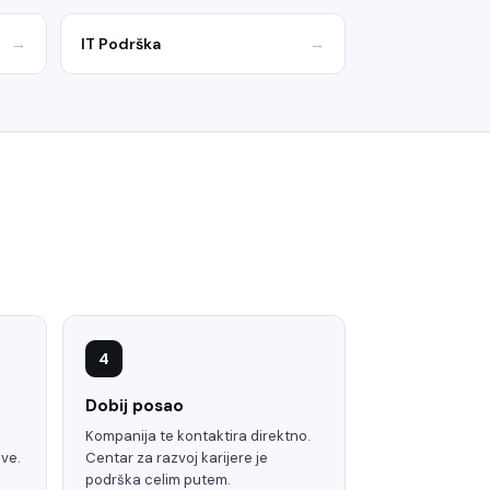
→
IT Podrška
→
4
Dobij posao
Kompanija te kontaktira direktno.
ave.
Centar za razvoj karijere je
podrška celim putem.