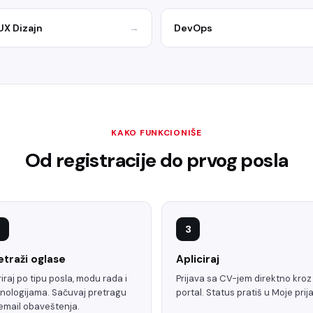
UX Dizajn
→
DevOps
KAKO FUNKCIONIŠE
Od registracije do prvog posla
3
etraži oglase
Apliciraj
triraj po tipu posla, modu rada i
Prijava sa CV-jem direktno kroz
nologijama. Sačuvaj pretragu
portal. Status pratiš u Moje prij
email obaveštenja.