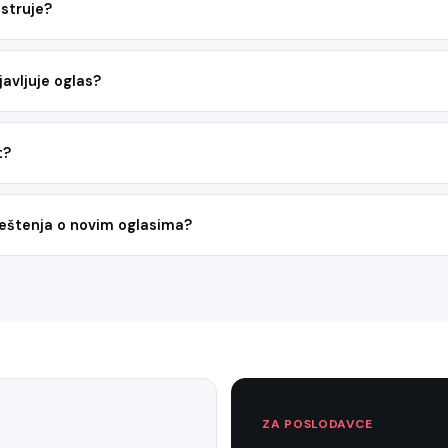
struje?
avljuje oglas?
t?
veštenja o novim oglasima?
ZA POSLODAVCE