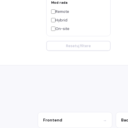
Mod rada
Remote
Hybrid
On-site
Resetuj filtere
Frontend
→
Ba