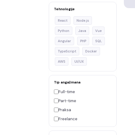
Tehnologije
React
Node.js
Python
Java
Vue
Angular
PHP
SQL
TypeScript
Docker
AWS
UI/UX
Tip angažmana
Full-time
Part-time
Praksa
Freelance