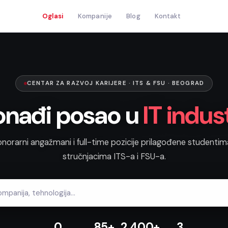
Oglasi
Kompanije
Blog
Kontakt
CENTAR ZA RAZVOJ KARIJERE · ITS & FSU · BEOGRAD
onađi posao u
IT indust
onorarni angažmani i full-time pozicije prilagođene studentim
stručnjacima ITS-a i FSU-a.
0
85+
2.400+
3