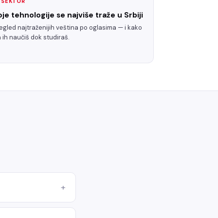
T SEKTOR
oje tehnologije se najviše traže u Srbiji
egled najtraženijih veština po oglasima — i kako
 ih naučiš dok studiraš.