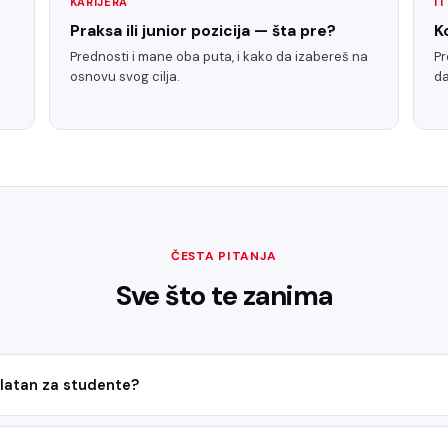
KARIJERA
I
Praksa ili junior pozicija — šta pre?
K
Prednosti i mane oba puta, i kako da izabereš na
Pr
osnovu svog cilja.
da
ČESTA PITANJA
Sve što te zanima
splatan za studente?