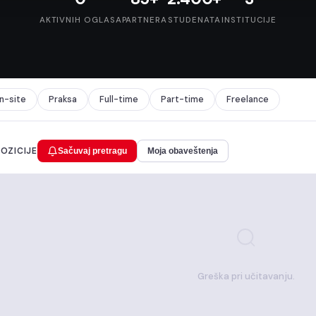
AKTIVNIH OGLASA
PARTNERA
STUDENATA
INSTITUCIJE
n-site
Praksa
Full-time
Part-time
Freelance
POZICIJE
Sačuvaj pretragu
Moja obaveštenja
Greška pri učitavanju.