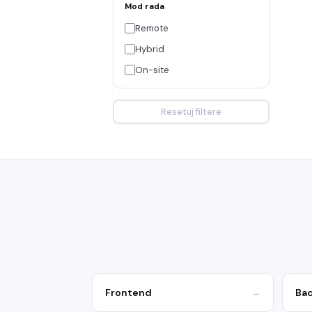
Mod rada
Remote
Hybrid
On-site
Resetuj filtere
Frontend
→
Ba