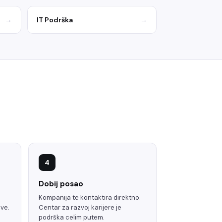
→
IT Podrška
→
4
Dobij posao
Kompanija te kontaktira direktno.
ave.
Centar za razvoj karijere je
podrška celim putem.