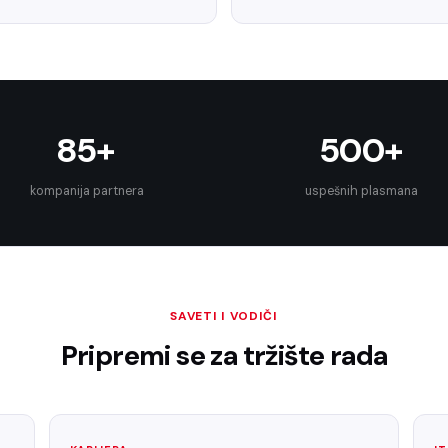
85+
500+
kompanija partnera
uspešnih plasmana
SAVETI I VODIČI
Pripremi se za tržište rada