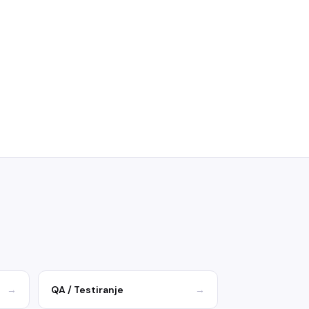
→
QA / Testiranje
→