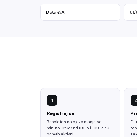
Data & AI
→
UI/
1
2
Registruj se
Pr
Besplatan nalog za manje od
Fil
minuta. Studenti ITS-a i FSU-a su
teh
odmah aktivni.
za 