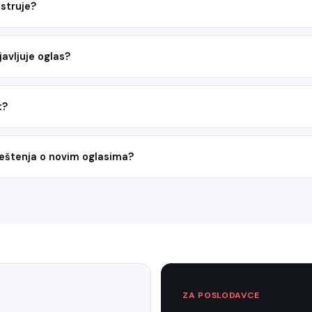
struje?
avljuje oglas?
t?
veštenja o novim oglasima?
ZA POSLODAVCE