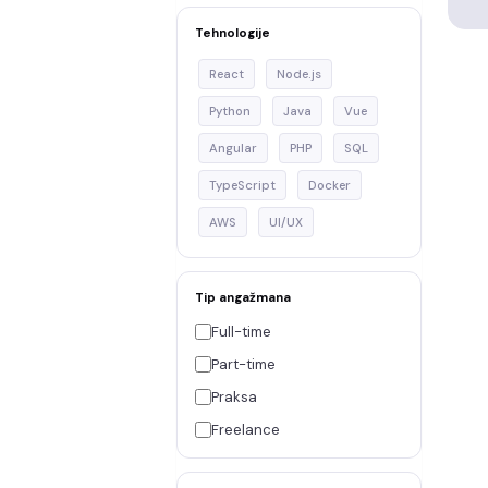
Tehnologije
React
Node.js
Python
Java
Vue
Angular
PHP
SQL
TypeScript
Docker
AWS
UI/UX
Tip angažmana
Full-time
Part-time
Praksa
Freelance