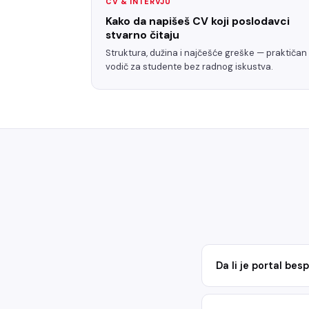
CV & INTERVJU
Kako da napišeš CV koji poslodavci
stvarno čitaju
Struktura, dužina i najčešće greške — praktičan
vodič za studente bez radnog iskustva.
Da li je portal be