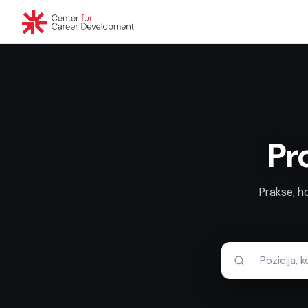
Pr
Prakse, h