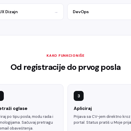
UX Dizajn
→
DevOps
KAKO FUNKCIONIŠE
Od registracije do prvog posla
3
etraži oglase
Apliciraj
triraj po tipu posla, modu rada i
Prijava sa CV-jem direktno kroz
nologijama. Sačuvaj pretragu
portal. Status pratiš u Moje prij
email obaveštenja.