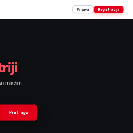
Prijava
Registracija
riji
a i mladim
Pretraga