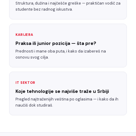
Struktura, dužina i najčešće greške — praktičan vodič za
studente bez radnog iskustva.
KARIJERA
Praksa ili junior pozicija — šta pre?
Prednosti i mane oba puta, i kako da izabereš na
osnovu svog cilja.
IT SEKTOR
Koje tehnologije se najviše traže u Srbiji
Pregled najtraženijih veština po oglasima — i kako da ih
naučiš dok studiraš.