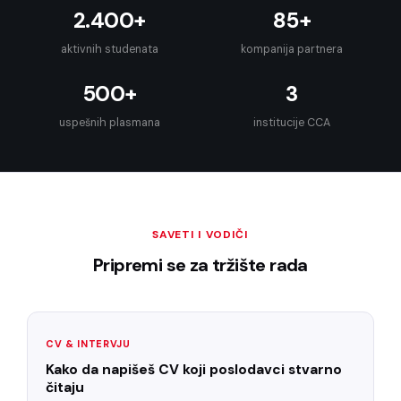
2.400+
85+
aktivnih studenata
kompanija partnera
500+
3
uspešnih plasmana
institucije CCA
SAVETI I VODIČI
Pripremi se za tržište rada
CV & INTERVJU
Kako da napišeš CV koji poslodavci stvarno
čitaju