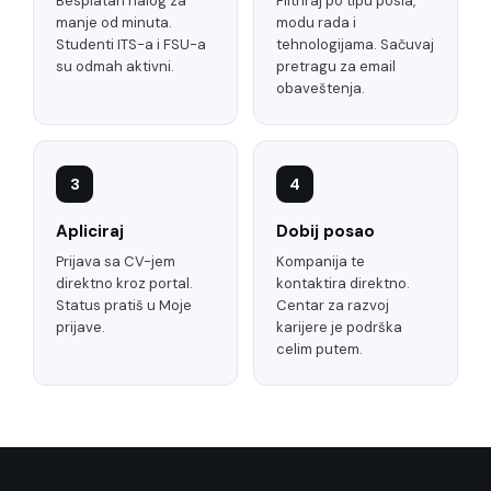
Besplatan nalog za
Filtriraj po tipu posla,
manje od minuta.
modu rada i
Studenti ITS-a i FSU-a
tehnologijama. Sačuvaj
su odmah aktivni.
pretragu za email
obaveštenja.
3
4
Apliciraj
Dobij posao
Prijava sa CV-jem
Kompanija te
direktno kroz portal.
kontaktira direktno.
Status pratiš u Moje
Centar za razvoj
prijave.
karijere je podrška
celim putem.