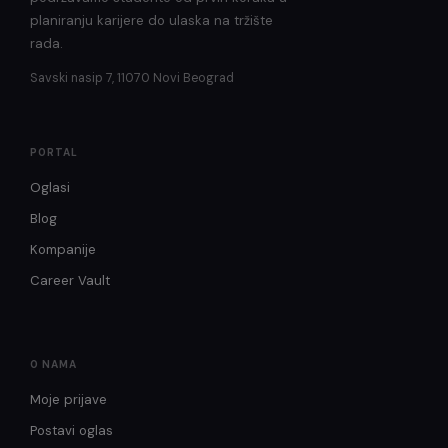
planiranju karijere do ulaska na tržište
rada.
Savski nasip 7, 11070 Novi Beograd
PORTAL
Oglasi
Blog
Kompanije
Career Vault
O NAMA
Moje prijave
Postavi oglas