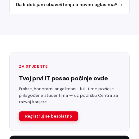
Da li dobijam obaveštenja o novim oglasima?
ZA STUDENTE
Tvoj prvi IT posao počinje ovde
Prakse, honorarni angažmani i full-time pozicije
prilagođene studentima — uz podršku Centra za
razvoj karijere.
Registruj se besplatno