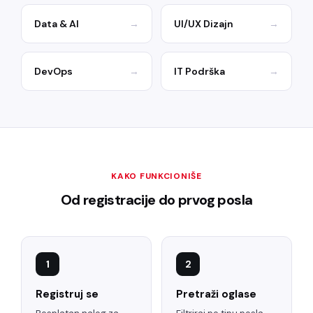
Data & AI
→
UI/UX Dizajn
→
DevOps
→
IT Podrška
→
KAKO FUNKCIONIŠE
Od registracije do prvog posla
1
2
Registruj se
Pretraži oglase