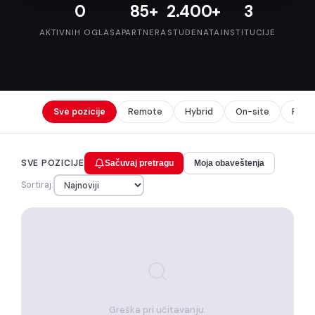
0
85+
2.400+
3
AKTIVNIH OGLASA
PARTNERA
STUDENATA
INSTITUCIJE
Sve pozicije
Remote
Hybrid
On-site
Prak
SVE POZICIJE
Sačuvaj pretragu
Moja obaveštenja
Sortiraj:
Greška pri učitavanju.