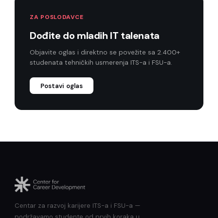
ZA POSLODAVCE
Dođite do mladih IT talenata
Objavite oglas i direktno se povežite sa 2.400+
studenata tehničkih usmerenja ITS-a i FSU-a.
Postavi oglas
Centar za razvoj karijere ITS-a i FSU-a —
podržavamo studente od prvih koraka u