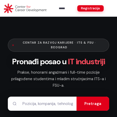
Registracija
CENTAR ZA RAZVOJ KARIJERE · ITS & FSU ·
BEOGRAD
Pronađi posao u
IT industriji
Prakse, honorarni angažmani i full-time pozicije
prilagođene studentima i mladim stručnjacima ITS-a i
FSU-a.
Pretraga